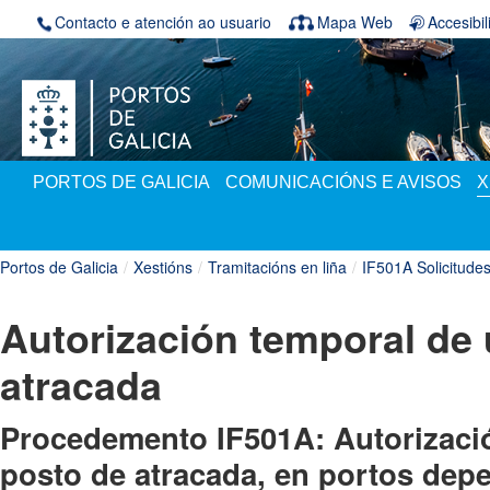
Volver ao contido
Contacto e atención ao usuario
Mapa Web
Accesibi
PORTOS DE GALICIA
COMUNICACIÓNS E AVISOS
X
Portos de Galicia
/
Xestións
/
Tramitacións en liña
/
IF501A Solicitude
Autorización temporal de
atracada
Procedemento IF501A: Autorizaci
posto de atracada, en portos de