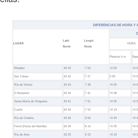
DIFERENCIAS DE HORA Y
Latit.
Longit.
LUGAR
HORA
Norte
Oeste
Pleamar
h m
Baj
Ribadeo
44 33
7 02
+0 05
+0 
San Cibrao
43 42
7 27
0 00
+0 
Ría de Viveiro
43 43
7 36
+0 05
+0 
O Barqueiro
43 44
7 41
+0 08
+0 
Santa María de Ortigueira
43 41
7 51
+0 50
+0 
Cariño
43 44
7 52
+0 10
+0 
Ría de Cedeira
43 40
8 04
+0 40
+0 
Ferrol (Punta del Martillo)
43 28
8 14
+0 05
+0 
Ría de Ares
43 25
8 15
+0 10
+0 