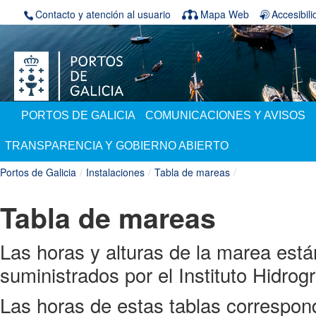
Saltar al contenido
Contacto y atención al usuario
Mapa Web
Accesibil
PORTOS DE GALICIA
COMUNICACIONES Y AVISOS
TRANSPARENCIA Y GOBIERNO ABIERTO
Portos de Galicia
/
Instalaciones
/
Tabla de mareas
/
Tabla de mareas
Las horas y alturas de la marea est
suministrados por el Instituto Hidrog
Las horas de estas tablas correspond