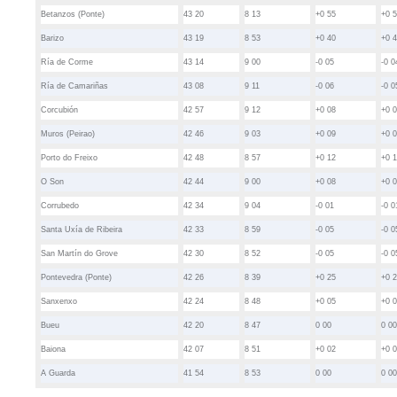
Betanzos (Ponte)
43 20
8 13
+0 55
+0 
Barizo
43 19
8 53
+0 40
+0 
Ría de Corme
43 14
9 00
-0 05
-0 0
Ría de Camariñas
43 08
9 11
-0 06
-0 0
Corcubión
42 57
9 12
+0 08
+0 
Muros (Peirao)
42 46
9 03
+0 09
+0 
Porto do Freixo
42 48
8 57
+0 12
+0 
O Son
42 44
9 00
+0 08
+0 
Corrubedo
42 34
9 04
-0 01
-0 0
Santa Uxía de Ribeira
42 33
8 59
-0 05
-0 0
San Martín do Grove
42 30
8 52
-0 05
-0 0
Pontevedra (Ponte)
42 26
8 39
+0 25
+0 
Sanxenxo
42 24
8 48
+0 05
+0 
Bueu
42 20
8 47
0 00
0 0
Baiona
42 07
8 51
+0 02
+0 
A Guarda
41 54
8 53
0 00
0 0